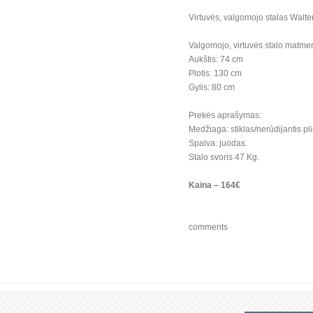
Virtuvės, valgomojo stalas Walter
Valgomojo, virtuvės stalo matme
Aukštis: 74 cm
Plotis: 130 cm
Gylis: 80 cm
Prekės aprašymas:
Medžiaga: stiklas/nerūdijantis pl
Spalva: juodas.
Stalo svoris 47 Kg.
Kaina – 164€
comments