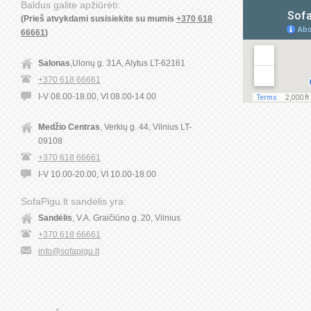
Baldus galite apžiūrėti:
(Prieš atvykdami susisiekite su mumis
+370 618
66661
)
Salonas
,Ulonų g. 31A, Alytus LT-62161
+370 618 66661
I-V 08.00-18.00, VI 08.00-14.00
Medžio Centras
, Verkių g. 44, Vilnius LT-
09108
+370 618 66661
I-V 10.00-20.00, VI 10.00-18.00
SofaPigu.lt sandėlis yra:
Sandėlis
, V.A. Graičiūno g. 20, Vilnius
+370 618 66661
info@sofapigu.lt