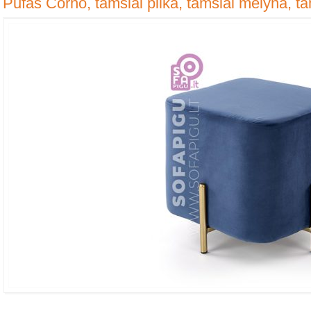
Pufas Corno, tamsiai pilka, tamsiai mėlyna, ta