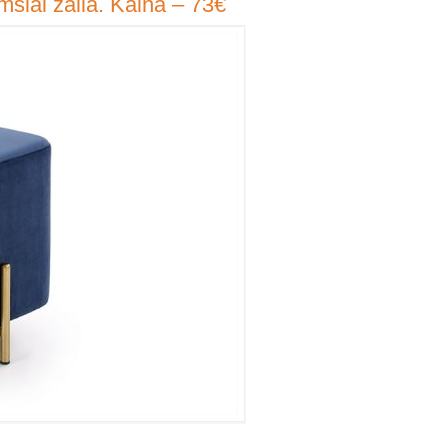
msiai žalia. Kaina – 73€