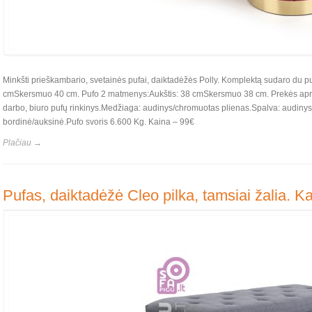
Minkšti prieškambario, svetainės pufai, daiktadėžės Polly. Komplektą sudaro du p
cmSkersmuo 40 cm. Pufo 2 matmenys:Aukštis: 38 cmSkersmuo 38 cm. Prekės apra
darbo, biuro pufų rinkinys.Medžiaga: audinys/chromuotas plienas.Spalva: audinys –
bordinė/auksinė.Pufo svoris 6.600 Kg. Kaina – 99€
Plačiau →
Pufas, daiktadėžė Cleo pilka, tamsiai žalia. K