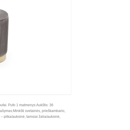
pufai. Pufo 1 matmenys:Aukštis: 36
šymas:Minkšti svetainės, prieškambario,
 pilka/auksinė, tamsiai žalia/auksinė,