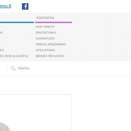
igu.lt
KONTAKTAI
KAIP PIRKTI?
AI
PRISTATYMAS
GARANTIJOS
PREKIŲ GRĄŽINIMAS
TĖS
ATSILIEPIMAI
ĖS DVIEJŲ AUKŠTŲ
ĮMONĖS REKVIZITAI