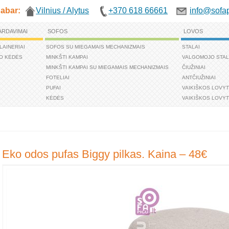
abar:
Vilnius / Alytus
+370 618 66661
info@sofap
ARDAVIMAI
SOFOS
LOVOS
LAINERIAI
SOFOS SU MIEGAMAIS MECHANIZMAIS
STALAI
O KĖDĖS
MINKŠTI KAMPAI
VALGOMOJO STAL
MINKŠTI KAMPAI SU MIEGAMAIS MECHANIZMAIS
ČIUŽINIAI
FOTELIAI
ANTČIUŽINIAI
PUFAI
VAIKIŠKOS LOVY
KĖDĖS
VAIKIŠKOS LOVYT
Eko odos pufas Biggy pilkas. Kaina – 48€