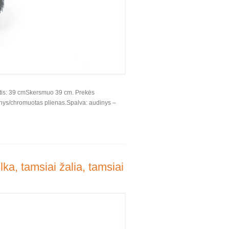
štis: 39 cmSkersmuo 39 cm. Prekės
nys/chromuotas plienas.Spalva: audinys –
ka, tamsiai žalia, tamsiai