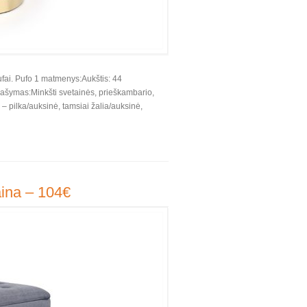
ufai. Pufo 1 matmenys:Aukštis: 44
šymas:Minkšti svetainės, prieškambario,
 pilka/auksinė, tamsiai žalia/auksinė,
aina – 104€