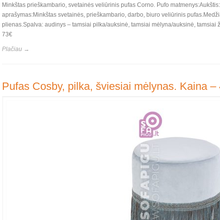
Minkštas prieškambario, svetainės veliūrinis pufas Corno. Pufo matmenys:Aukštis:
aprašymas:Minkštas svetainės, prieškambario, darbo, biuro veliūrinis pufas.Medži
plienas.Spalva: audinys – tamsiai pilka/auksinė, tamsiai mėlyna/auksinė, tamsiai 
73€
Plačiau →
Pufas Cosby, pilka, šviesiai mėlynas. Kaina –