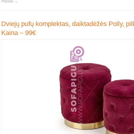
Plačiau →
Dviejų pufų komplektas, daiktadėžės Polly, pilk
Kaina – 99€