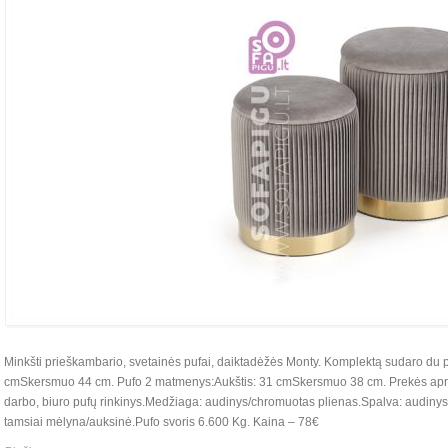
Minkšti prieškambario, svetainės pufai, daiktadėžės Monty. Komplektą sudaro du 
cmSkersmuo 44 cm. Pufo 2 matmenys:Aukštis: 31 cmSkersmuo 38 cm. Prekės apra
darbo, biuro pufų rinkinys.Medžiaga: audinys/chromuotas plienas.Spalva: audinys –
tamsiai mėlyna/auksinė.Pufo svoris 6.600 Kg. Kaina – 78€