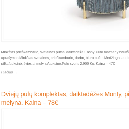
Minkštas prieškambario, svetainės pufas, daiktadėžė Cosby. Pufo matmenys:Auk
aprašymas:Minkštas svetainės, prieškambario, darbo, biuro pufas.Medžiaga: audi
pilka/auksinė, šviesiai mėlyna/auksinė.Pufo svoris 2.900 Kg. Kaina – 47€
Plačiau →
Dviejų pufų komplektas, daiktadėžės Monty, pil
mėlyna. Kaina – 78€