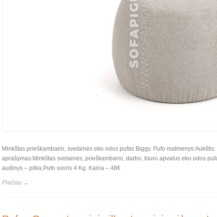
Minkštas prieškambario, svetainės eko odos pufas Biggy. Pufo matmenys:Aukštis
aprašymas:Minkštas svetainės, prieškambario, darbo, biuro apvalus eko odos pu
audinys – pilka.Pufo svoris 4 Kg. Kaina – 48€
Plačiau →