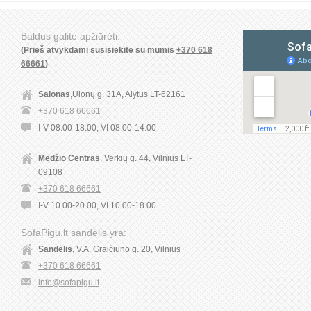
Baldus galite apžiūrėti:
(Prieš atvykdami susisiekite su mumis
+370 618
66661
)
Salonas
,Ulonų g. 31A, Alytus LT-62161
+370 618 66661
I-V 08.00-18.00, VI 08.00-14.00
Medžio Centras
, Verkių g. 44, Vilnius LT-
09108
+370 618 66661
I-V 10.00-20.00, VI 10.00-18.00
SofaPigu.lt sandėlis yra:
Sandėlis
, V.A. Graičiūno g. 20, Vilnius
+370 618 66661
info@sofapigu.lt