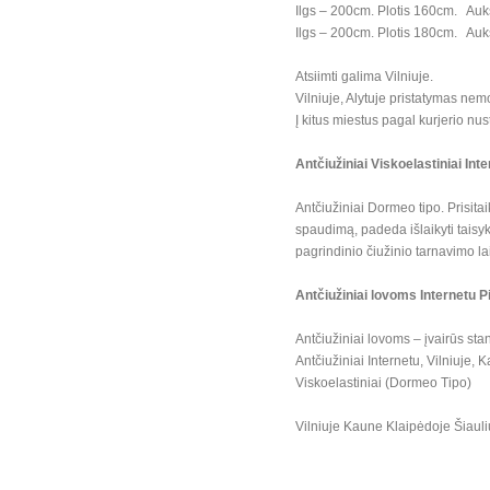
Ilgs – 200cm. Plotis 160cm. Auk
Ilgs – 200cm. Plotis 180cm. Auk
Atsiimti galima Vilniuje.
Vilniuje, Alytuje pristatymas ne
Į kitus miestus pagal kurjerio nust
Antčiužiniai Viskoelastiniai Int
Antčiužiniai Dormeo tipo. Prisita
spaudimą, padeda išlaikyti taisyk
pagrindinio čiužinio tarnavimo la
Antčiužiniai lovoms Internetu P
Antčiužiniai lovoms – įvairūs sta
Antčiužiniai Internetu, Vilniuje,
Viskoelastiniai (Dormeo Tipo)
Vilniuje Kaune Klaipėdoje Šiauli