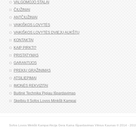
VALGOMOJO STALAI
ČIUŽINIAI
ANTČIUŽINIAI
VAIKIŠKOS LOVYTĖS
VAIKIŠKOS LOVYTĖS DVIEJŲ AUKŠTŲ
KONTAKTAI
KAIP PIRKTI?
PRISTATYMAS
GARANTIJOS
PREKIŲ GRĄŽINIMAS
ATSILIEPIMAI
ĮMONĖS REKVIZITAI
Buitinė Technika Pigiau Išpardavimas
Skelbiu lt Sofos Lovos Minkšti Kampai
Sofos Lovos Minkšti Kampai Akcija Gera Kaina Išpardavimas Vilnius Kaunas © 2014 - 2019