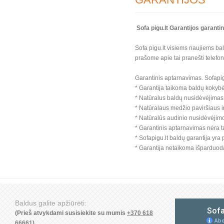
Sofa pigu.lt Garantijos garant
Sofa pigu.lt visiems naujiems ba
prašome apie tai pranešti telefo
Garantinis aptarnavimas. Sofapig
* Garantija taikoma baldų kokybė
* Natūralus baldų nusidėvėjimas
* Natūralaus medžio paviršiaus i
* Natūralūs audinio nusidėvėjimo
* Garantinis aptarnavimas nėra t
* Sofapigu.lt baldų garantija yra
* Garantija netaikoma išparduo
Baldus galite apžiūrėti:
(Prieš atvykdami susisiekite su mumis
+370 618
66661
)