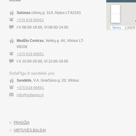
Salonas
,Ulonų g. 31A, Alytus LT-62161
+370 618 66661
I-V 08.00-18.00, VI 08.00-14.00
Medžio Centras
, Verkių g. 44, Vilnius LT-
09108
+370 618 66661
I-V 10.00-20.00, VI 10.00-18.00
SofaPigu.lt sandėlis yra:
Sandėlis
, V.A. Graičiūno g. 20, Vilnius
+370 618 66661
info@sofapigu.lt
PRADŽIA
VIRTUVĖS BALDAI