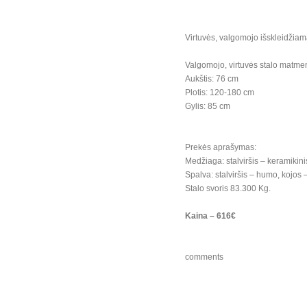
Virtuvės, valgomojo išskleidžiam
Valgomojo, virtuvės stalo matme
Aukštis: 76 cm
Plotis: 120-180 cm
Gylis: 85 cm
Prekės aprašymas:
Medžiaga: stalviršis – keramikini
Spalva: stalviršis – humo, kojos 
Stalo svoris 83.300 Kg.
Kaina – 616€
comments