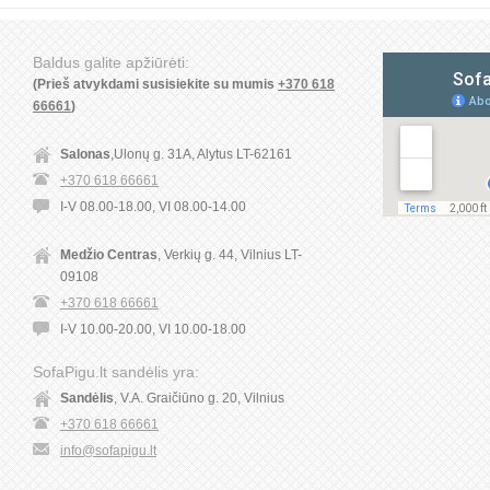
Baldus galite apžiūrėti:
(Prieš atvykdami susisiekite su mumis
+370 618
66661
)
Salonas
,Ulonų g. 31A, Alytus LT-62161
+370 618 66661
I-V 08.00-18.00, VI 08.00-14.00
Medžio Centras
, Verkių g. 44, Vilnius LT-
09108
+370 618 66661
I-V 10.00-20.00, VI 10.00-18.00
SofaPigu.lt sandėlis yra:
Sandėlis
, V.A. Graičiūno g. 20, Vilnius
+370 618 66661
info@sofapigu.lt