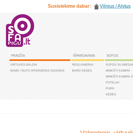
Susisiekime dabar:
Vilnius / Alytus
PRADŽIA
IŠPARDAVIMAI
SOFOS
VIRTUVĖS BALDAI
REGLAINERIAI
SOFOS SU MIEGA
NAMO / BUTO INTERJERAS DIZAINAS
BARO KĖDĖS
MINKŠTI KAMPAI
MINKŠTI KAMPAI 
FOTELIAI
PUFAI
KĖDĖS
Valgomojo, virtuv