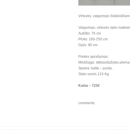
Virtuvės, valgomojo išskleidžiam
Valgomojo, virtuvės stalo matme
Aukštis: 76 cm
Plotis: 160-250 cm
Gylis: 90 cm
Prekės aprašymas:
Medžiaga: stiklas/dažytas pliena
Spalva: balta – juoda.
Stalo svoris 124 Kg.
Kaina – 725€
comments