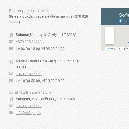
Baldus galite apžiūrėti:
(Prieš atvykdami susisiekite su mumis
+370 618
66661
)
Salonas
,Ulonų g. 31A, Alytus LT-62161
+370 618 66661
I-V 08.00-18.00, VI 08.00-14.00
Medžio Centras
, Verkių g. 44, Vilnius LT-
09108
+370 618 66661
I-V 10.00-20.00, VI 10.00-18.00
SofaPigu.lt sandėlis yra:
Sandėlis
, V.A. Graičiūno g. 20, Vilnius
+370 618 66661
info@sofapigu.lt