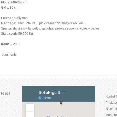
Plotis: 140-220 cm
Gylis: 80 cm
Prekės aprašymas:
Medžiaga: laminuota MDF plokštė/medžio masyvas-bukas.
Spalva: stalviršis – lanceloto ąžuolas, ąžuolas sonoma, kojos – baltos.
Stalo svoris 59.500 Kg.
Kaina – 299€
comments
370 618
Kodėl
Pristat
Išskirti
1
Mūsų ba