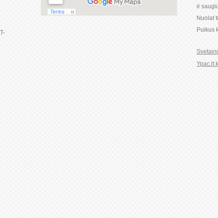
ir saug
Nuolat 
Puikus k
LT-
Svetain
Ypac.lt 