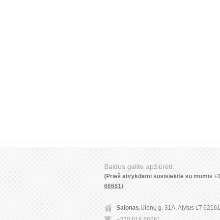
Baldus galite apžiūrėti:
(Prieš atvykdami susisiekite su mumis
+
66661
)
Salonas
,Ulonų g. 31A, Alytus LT-6216
+370 618 66661