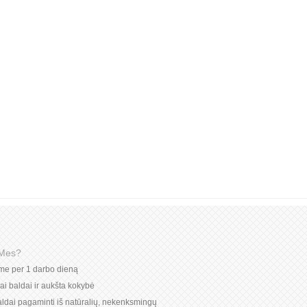
 Mes?
ome per 1 darbo dieną
niai baldai ir aukšta kokybė
ldai pagaminti iš natūralių, nekenksmingų