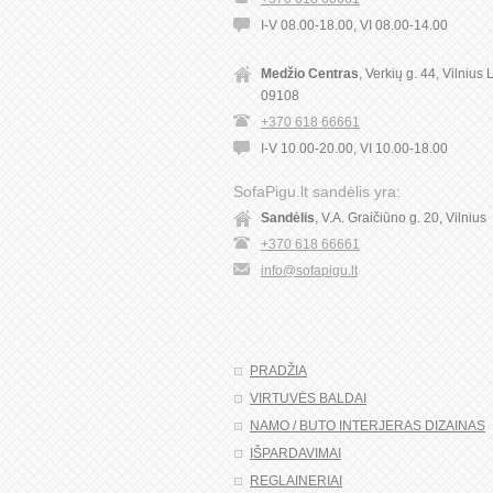
I-V 08.00-18.00, VI 08.00-14.00
Medžio Centras
, Verkių g. 44, Vilnius 
09108
+370 618 66661
I-V 10.00-20.00, VI 10.00-18.00
SofaPigu.lt sandėlis yra:
Sandėlis
, V.A. Graičiūno g. 20, Vilnius
+370 618 66661
info@sofapigu.lt
PRADŽIA
VIRTUVĖS BALDAI
NAMO / BUTO INTERJERAS DIZAINAS
IŠPARDAVIMAI
REGLAINERIAI