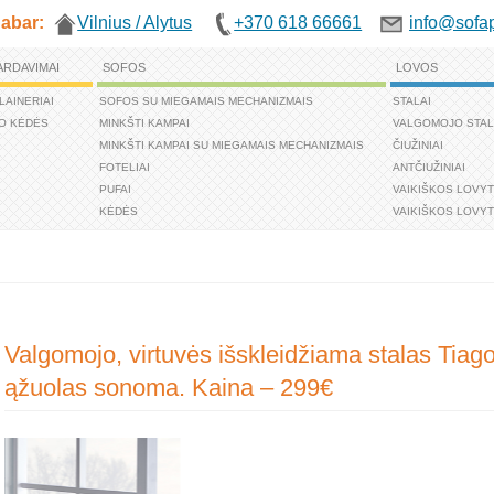
abar:
Vilnius / Alytus
+370 618 66661
info@sofap
ARDAVIMAI
SOFOS
LOVOS
LAINERIAI
SOFOS SU MIEGAMAIS MECHANIZMAIS
STALAI
O KĖDĖS
MINKŠTI KAMPAI
VALGOMOJO STAL
MINKŠTI KAMPAI SU MIEGAMAIS MECHANIZMAIS
ČIUŽINIAI
FOTELIAI
ANTČIUŽINIAI
PUFAI
VAIKIŠKOS LOVY
KĖDĖS
VAIKIŠKOS LOVYT
Valgomojo, virtuvės išskleidžiama stalas Tiago
ąžuolas sonoma. Kaina – 299€