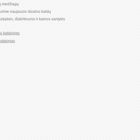
ių medžiagų
turime naujausio dizaino baldų
okybės, išskirtinumo ir kainos santykis
ių katalogas
katalogas