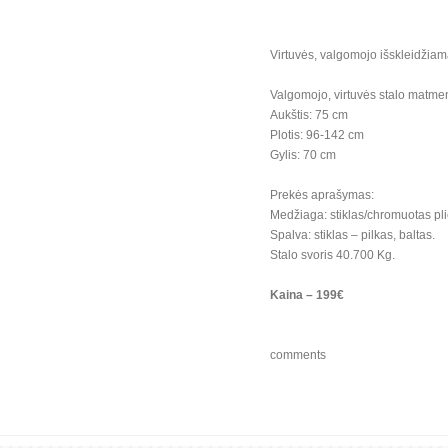
Virtuvės, valgomojo išskleidžiam
Valgomojo, virtuvės stalo matme
Aukštis: 75 cm
Plotis: 96-142 cm
Gylis: 70 cm
Prekės aprašymas:
Medžiaga: stiklas/chromuotas pl
Spalva: stiklas – pilkas, baltas.
Stalo svoris 40.700 Kg.
Kaina – 199€
comments