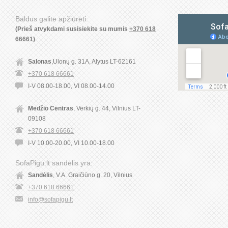
Baldus galite apžiūrėti:
(Prieš atvykdami susisiekite su mumis
+370 618
66661
)
Salonas
,Ulonų g. 31A, Alytus LT-62161
+370 618 66661
I-V 08.00-18.00, VI 08.00-14.00
Medžio Centras
, Verkių g. 44, Vilnius LT-
09108
+370 618 66661
I-V 10.00-20.00, VI 10.00-18.00
SofaPigu.lt sandėlis yra:
Sandėlis
, V.A. Graičiūno g. 20, Vilnius
+370 618 66661
info@sofapigu.lt