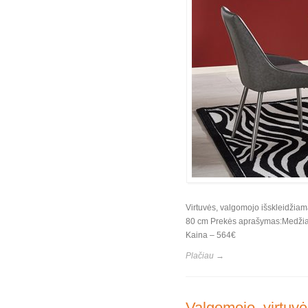
Virtuvės, valgomojo išskleidžiam
80 cm Prekės aprašymas:Medžiaga:
Kaina – 564€
Plačiau →
Valgomojo, virtuvė