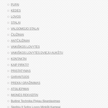
PUFAI
KĖDĖS
LOVOS
STALAI
VALGOMOJO STALAI
ČIUŽINIAI
ANTČIUŽINIAI
VAIKIŠKOS LOVYTĖS
VAIKIŠKOS LOVYTĖS DVIEJŲ AUKŠTŲ
KONTAKTAI
KAIP PIRKTI?
PRISTATYMAS
GARANTIJOS
PREKIŲ GRĄŽINIMAS
ATSILIEPIMAI
ĮMONĖS REKVIZITAI
Buitinė Technika Pigiau Išpardavimas
Skelbiu lt Sofos Lovos Minkšti Kampai