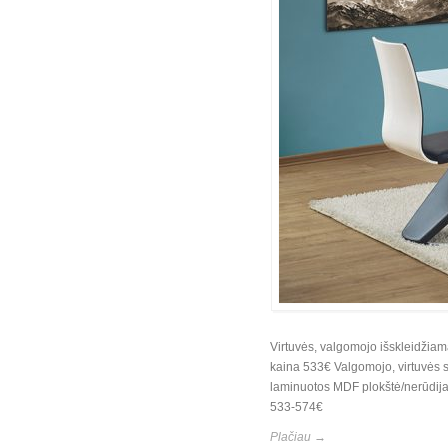
Virtuvės, valgomojo išskleidžia
kaina 533€ Valgomojo, virtuvės 
laminuotos MDF plokštė/nerūdijan
533-574€
Plačiau →