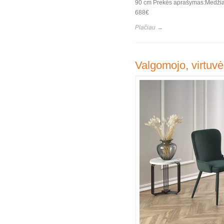
90 cm Prekės aprašymas:Medžiaga
688€
Plačiau →
Valgomojo, virtuvė