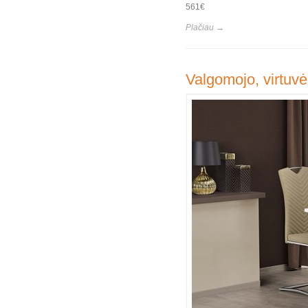
561€
Plačiau →
Valgomojo, virtuvė