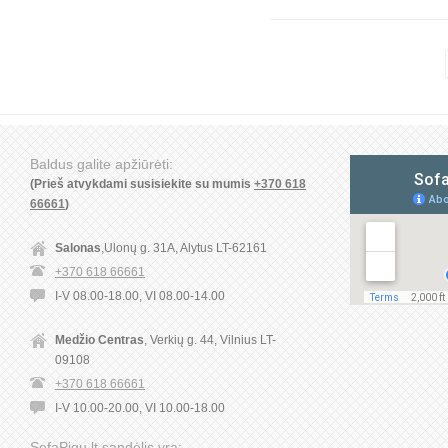
Baldus galite apžiūrėti:
(Prieš atvykdami susisiekite su mumis
+370 618
66661
)
Salonas
,Ulonų g. 31A, Alytus LT-62161
+370 618 66661
I-V 08.00-18.00, VI 08.00-14.00
Medžio Centras
, Verkių g. 44, Vilnius LT-
09108
+370 618 66661
I-V 10.00-20.00, VI 10.00-18.00
SofaPigu.lt sandėlis yra: