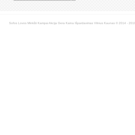
Sofos Lovos Minkšti Kampai Akcija Gera Kaina Išpardavimas Vilnius Kaunas © 2014 - 2019