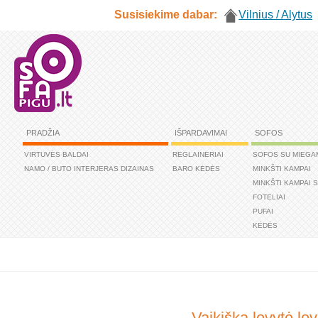
Susisiekime dabar:
Vilnius / Alytus
PRADŽIA
IŠPARDAVIMAI
SOFOS
VIRTUVĖS BALDAI
REGLAINERIAI
SOFOS SU MIEGA
NAMO / BUTO INTERJERAS DIZAINAS
BARO KĖDĖS
MINKŠTI KAMPAI
MINKŠTI KAMPAI 
FOTELIAI
PUFAI
KĖDĖS
Vaikiška lovytė lo