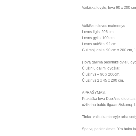
Vaikiška lovytė, lova 90 x 200 cm 
Vaikiškos lovos matmenys:
Lovos ilgis: 206 cm
Lovos gylis: 100 cm
Lovos aukštis: 92 cm
Gulimoji dalis: 90 cm x 200 cm, 1
Į lovą galima pasirinkti dviejų dy
Čiužinių galimi dydžiai:
Čiužinys – 90 x 200cm.
Čiužinys 2 x 45 x 200 cm.
APRAŠYMAS:
Praktiška lova Duo A su dideliai
užtikrina baldo ilgaamžiškumą. 
Tinka: vaikų kambaryje arba sod
Spalvų pasirinkimas: Yra buko la