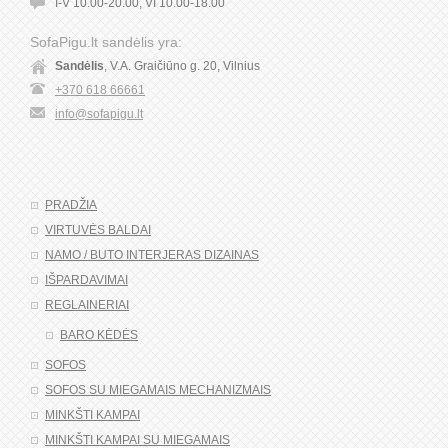
I-V 10.00-20.00, VI 10.00-18.00
SofaPigu.lt sandėlis yra:
Sandėlis
, V.A. Graičiūno g. 20, Vilnius
+370 618 66661
info@sofapigu.lt
PRADŽIA
VIRTUVĖS BALDAI
NAMO / BUTO INTERJERAS DIZAINAS
IŠPARDAVIMAI
REGLAINERIAI
BARO KĖDĖS
SOFOS
SOFOS SU MIEGAMAIS MECHANIZMAIS
MINKŠTI KAMPAI
MINKŠTI KAMPAI SU MIEGAMAIS