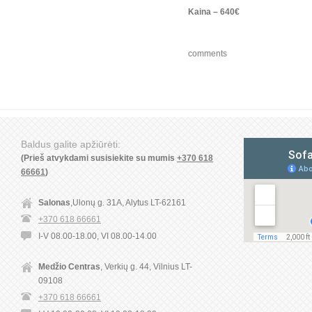
Kaina – 640€
comments
Baldus galite apžiūrėti:
(Prieš atvykdami susisiekite su mumis
+370 618
66661
)
Salonas
,Ulonų g. 31A, Alytus LT-62161
+370 618 66661
I-V 08.00-18.00, VI 08.00-14.00
Medžio Centras
, Verkių g. 44, Vilnius LT-
09108
+370 618 66661