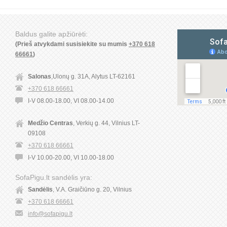
Baldus galite apžiūrėti:
(Prieš atvykdami susisiekite su mumis
+370 618
66661
)
Salonas
,Ulonų g. 31A, Alytus LT-62161
+370 618 66661
I-V 08.00-18.00, VI 08.00-14.00
Medžio Centras
, Verkių g. 44, Vilnius LT-
09108
+370 618 66661
I-V 10.00-20.00, VI 10.00-18.00
SofaPigu.lt sandėlis yra:
Sandėlis
, V.A. Graičiūno g. 20, Vilnius
+370 618 66661
info@sofapigu.lt