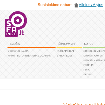
Susisiekime dabar:
Vilnius / Alytus
PRADŽIA
IŠPARDAVIMAI
SOFOS
VIRTUVĖS BALDAI
REGLAINERIAI
SOFOS SU MIEGA
NAMO / BUTO INTERJERAS DIZAINAS
BARO KĖDĖS
MINKŠTI KAMPAI
MINKŠTI KAMPAI 
FOTELIAI
PUFAI
KĖDĖS
Vaikiška lova Nata