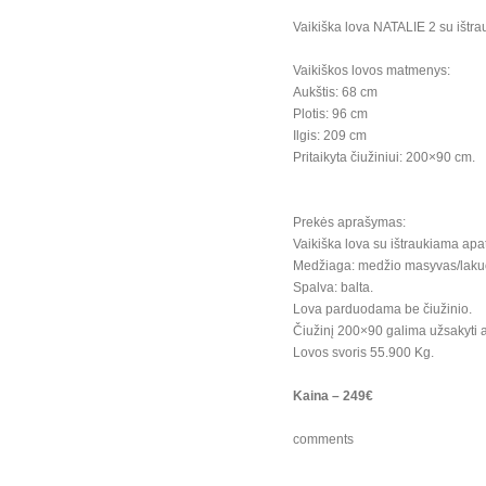
Vaikiška lova NATALIE 2 su ištrau
Vaikiškos lovos matmenys:
Aukštis: 68 cm
Plotis: 96 cm
Ilgis: 209 cm
Pritaikyta čiužiniui: 200×90 cm.
Prekės aprašymas:
Vaikiška lova su ištraukiama apa
Medžiaga: medžio masyvas/laku
Spalva: balta.
Lova parduodama be čiužinio.
Čiužinį 200×90 galima užsakyti at
Lovos svoris 55.900 Kg.
Kaina – 249€
comments