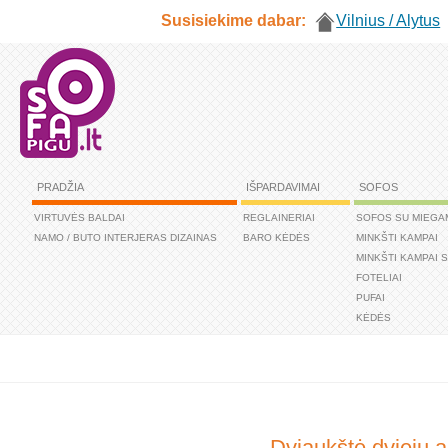
Susisiekime dabar:
Vilnius / Alytus
PRADŽIA
IŠPARDAVIMAI
SOFOS
VIRTUVĖS BALDAI
REGLAINERIAI
SOFOS SU MIEGA
NAMO / BUTO INTERJERAS DIZAINAS
BARO KĖDĖS
MINKŠTI KAMPAI
MINKŠTI KAMPAI 
FOTELIAI
PUFAI
KĖDĖS
Dviaukštė dviejų a