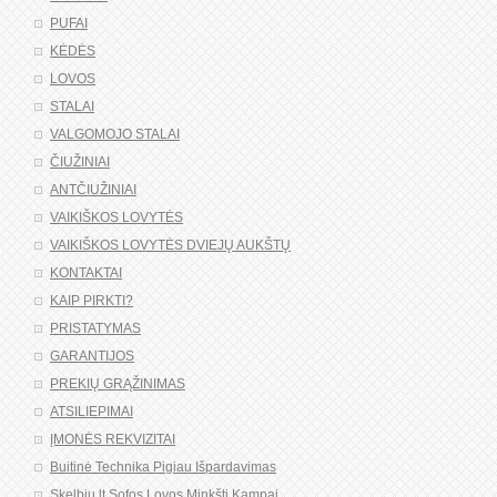
PUFAI
KĖDĖS
LOVOS
STALAI
VALGOMOJO STALAI
ČIUŽINIAI
ANTČIUŽINIAI
VAIKIŠKOS LOVYTĖS
VAIKIŠKOS LOVYTĖS DVIEJŲ AUKŠTŲ
KONTAKTAI
KAIP PIRKTI?
PRISTATYMAS
GARANTIJOS
PREKIŲ GRĄŽINIMAS
ATSILIEPIMAI
ĮMONĖS REKVIZITAI
Buitinė Technika Pigiau Išpardavimas
Skelbiu lt Sofos Lovos Minkšti Kampai