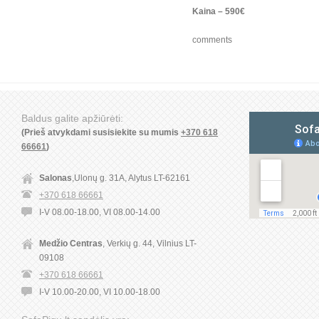
Kaina – 590€
comments
Baldus galite apžiūrėti:
(Prieš atvykdami susisiekite su mumis
+370 618
66661
)
Salonas
,Ulonų g. 31A, Alytus LT-62161
+370 618 66661
I-V 08.00-18.00, VI 08.00-14.00
Medžio Centras
, Verkių g. 44, Vilnius LT-
09108
+370 618 66661
I-V 10.00-20.00, VI 10.00-18.00