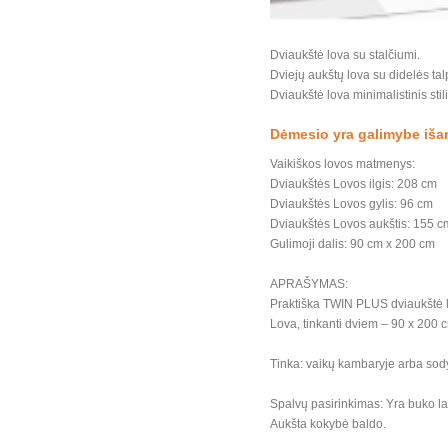
Dviaukštė lova su stalčiumi.
Dviejų aukštų lova su didelės ta
Dviaukštė lova minimalistinis stil
Dėmesio yra galimybe išard
Vaikiškos lovos matmenys:
Dviaukštės Lovos ilgis: 208 cm
Dviaukštės Lovos gylis: 96 cm
Dviaukštės Lovos aukštis: 155 c
Gulimoji dalis: 90 cm x 200 cm
APRAŠYMAS:
Praktiška TWIN PLUS dviaukštė l
Lova, tinkanti dviem – 90 x 200 
Tinka: vaikų kambaryje arba sod
Spalvų pasirinkimas: Yra buko lak
Aukšta kokybė baldo.