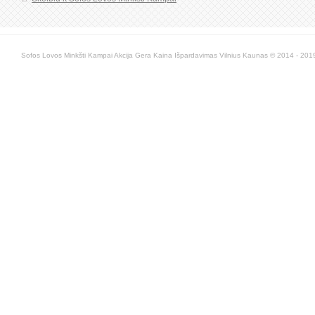
Sofos Lovos Minkšti Kampai Akcija Gera Kaina Išpardavimas Vilnius Kaunas © 2014 - 2019