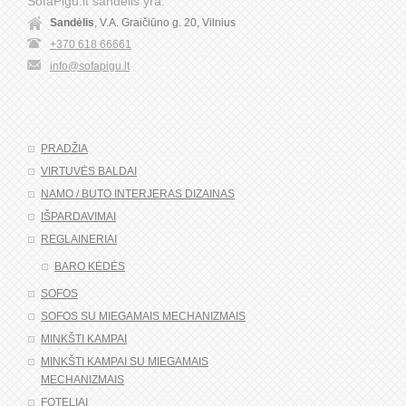
SofaPigu.lt sandėlis yra:
Sandėlis
, V.A. Graičiūno g. 20, Vilnius
+370 618 66661
info@sofapigu.lt
PRADŽIA
VIRTUVĖS BALDAI
NAMO / BUTO INTERJERAS DIZAINAS
IŠPARDAVIMAI
REGLAINERIAI
BARO KĖDĖS
SOFOS
SOFOS SU MIEGAMAIS MECHANIZMAIS
MINKŠTI KAMPAI
MINKŠTI KAMPAI SU MIEGAMAIS
MECHANIZMAIS
FOTELIAI