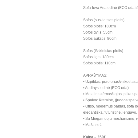
Sofa-lova Ana odinė (ECO oda i
Sofos (suskleistos plotis)
Sofos plotis: 180cm
Sofos gylis: 55cm
Sofos aukštis: 80cm
Sofos (išskleistas plotis)
Sofos ilgis: 180cm
Sofos plotis: 110cm
APRAŠYMAS:
• Užpildas: porolonas/viskoelast
• Audinys: odinė (ECO oda)
• Metalinis rėmas/kojos: pilka spa
• Spalva: Kreminė, (juodos spalv
• Ofiso, modernus baldas, sofa lov
elegantiška, futuristinė, lengavo
• Su Miegamuoju mechanizmu, regl
• Maža sofa.
Kaina – 350€