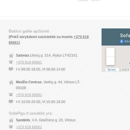
Baldus galite apžiūrėti:
(Prieš atvykdami susisiekite su mumis
+370 618
66661
)
Salonas
,Ulonų g. 31A, Alytus LT-62161
+370 618 66661
I-V 08.00-18.00, VI 08.00-14.00
Medžio Centras
, Verkių g. 44, Vilnius LT-
09108
+370 618 66661
I-V 10.00-20.00, VI 10.00-18.00
SofaPigu.lt sandėlis yra:
Sandėlis
, V.A. Graičiūno g. 20, Vilnius
+370 618 66661