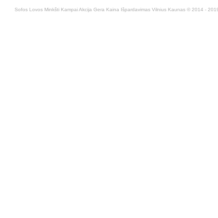
Sofos Lovos Minkšti Kampai Akcija Gera Kaina Išpardavimas Vilnius Kaunas © 2014 - 2019