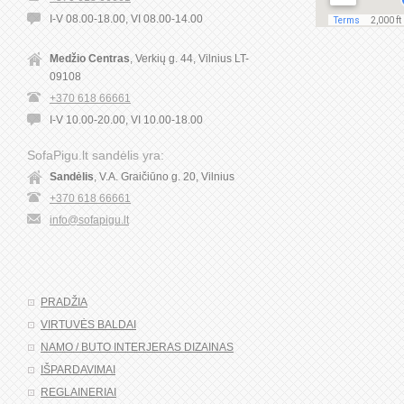
I-V 08.00-18.00, VI 08.00-14.00
Medžio Centras
, Verkių g. 44, Vilnius LT-
09108
+370 618 66661
I-V 10.00-20.00, VI 10.00-18.00
SofaPigu.lt sandėlis yra:
Sandėlis
, V.A. Graičiūno g. 20, Vilnius
+370 618 66661
info@sofapigu.lt
PRADŽIA
VIRTUVĖS BALDAI
NAMO / BUTO INTERJERAS DIZAINAS
IŠPARDAVIMAI
REGLAINERIAI