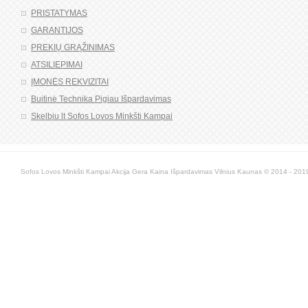
PRISTATYMAS
GARANTIJOS
PREKIŲ GRĄŽINIMAS
ATSILIEPIMAI
ĮMONĖS REKVIZITAI
Buitinė Technika Pigiau Išpardavimas
Skelbiu lt Sofos Lovos Minkšti Kampai
Sofos Lovos Minkšti Kampai Akcija Gera Kaina Išpardavimas Vilnius Kaunas © 2014 - 2019