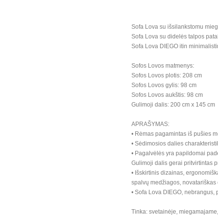
Sofa Lova su išsilankstomu mi
Sofa Lova su didelės talpos pata
Sofa Lova DIEGO itin minimalistini
Sofos Lovos matmenys:
Sofos Lovos plotis: 208 cm
Sofos Lovos gylis: 98 cm
Sofos Lovos aukštis: 98 cm
Gulimoji dalis: 200 cm x 145 cm
APRAŠYMAS:
• Rėmas pagamintas iš pušies med
• Sėdimosios dalies charakteris
• Pagalvėlės yra papildomai pade
Gulimoji dalis gerai pritvirtinta
• Išskirtinis dizainas, ergonomiška
spalvų medžiagos, novatariškas d
• Sofa Lova DIEGO, nebrangus, p
Tinka: svetainėje, miegamajame, 