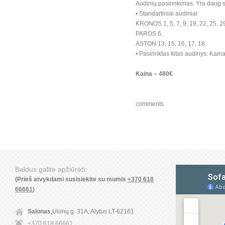
Audinių pasirinkimas: Yra daug 
• Standartiniai audiniai:
KRONOS 1, 5, 7, 9, 19, 22, 25, 29
PAROS 6.
ASTON 13, 15, 16, 17, 18.
• Pasirinktas kitas audinys: Kaina
Kaina – 480€
comments
Baldus galite apžiūrėti:
(Prieš atvykdami susisiekite su mumis
+370 618
66661
)
Salonas
,Ulonų g. 31A, Alytus LT-62161
+370 618 66661