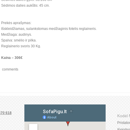
Sėdimos dalies aukštis: 45 cm.
Prekės aprašymas:
Išskleidžiamas, sulankstomas medžiaginis fotelis reglaineris.
Medžiaga: audinys.
Spalva: smėlio ir pilka.
Reglainerio svoris 30 Kg.
Kaina – 306€
comments
370 618
Kodėl
Pristat
Išskirti