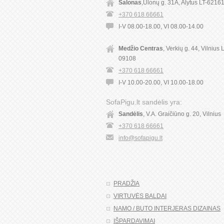
Salonas
,Ulonų g. 31A, Alytus LT-6216
+370 618 66661
I-V 08.00-18.00, VI 08.00-14.00
Medžio Centras
, Verkių g. 44, Vilnius 
09108
+370 618 66661
I-V 10.00-20.00, VI 10.00-18.00
SofaPigu.lt sandėlis yra:
Sandėlis
, V.A. Graičiūno g. 20, Vilnius
+370 618 66661
info@sofapigu.lt
PRADŽIA
VIRTUVĖS BALDAI
NAMO / BUTO INTERJERAS DIZAINAS
IŠPARDAVIMAI