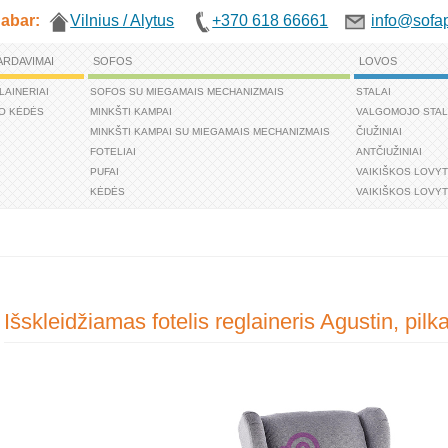
abar:
Vilnius / Alytus
+370 618 66661
info@sofap
ARDAVIMAI
SOFOS
LOVOS
LAINERIAI
SOFOS SU MIEGAMAIS MECHANIZMAIS
STALAI
O KĖDĖS
MINKŠTI KAMPAI
VALGOMOJO STAL
MINKŠTI KAMPAI SU MIEGAMAIS MECHANIZMAIS
ČIUŽINIAI
FOTELIAI
ANTČIUŽINIAI
PUFAI
VAIKIŠKOS LOVY
KĖDĖS
VAIKIŠKOS LOVYT
Išskleidžiamas fotelis reglaineris Agustin, pil