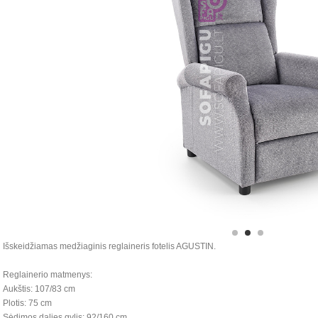
Išskeidžiamas medžiaginis reglaineris fotelis AGUSTIN.
Reglainerio matmenys:
Aukštis: 107/83 cm
Plotis: 75 cm
Sėdimos dalies gylis: 92/160 cm