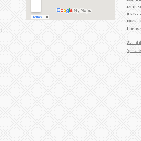
1
Mūsų ba
ir saug
Nuolat 
Puikus k
LT-
Svetain
Ypac.lt 