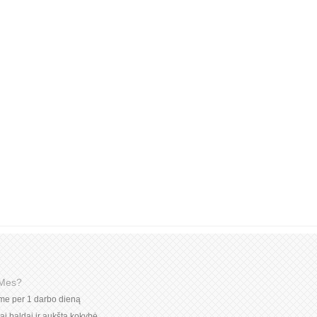
 Mes?
ome per 1 darbo dieną
niai baldai ir aukšta kokybė