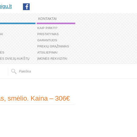
igu.lt
KONTAKTAI
KAIP PIRKTI?
AI
PRISTATYMAS
GARANTIJOS
PREKIŲ GRĄŽINIMAS
TĖS
ATSILIEPIMAI
ĖS DVIEJŲ AUKŠTŲ
ĮMONĖS REKVIZITAI
kas, smėlio. Kaina – 306€