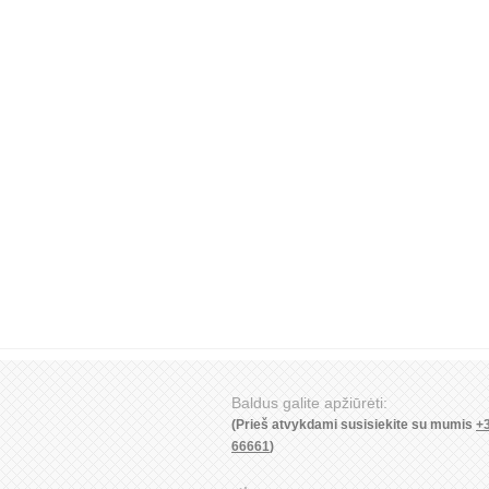
Baldus galite apžiūrėti:
(Prieš atvykdami susisiekite su mumis
+
66661
)