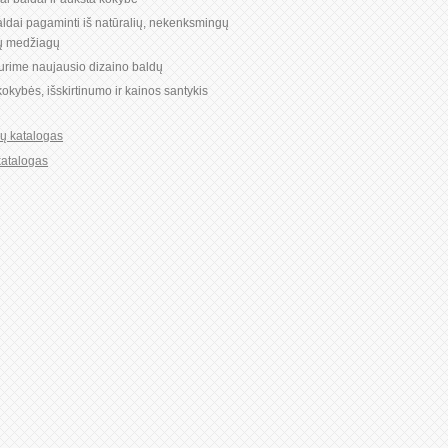
ldai pagaminti iš natūralių, nekenksmingų
ių medžiagų
turime naujausio dizaino baldų
okybės, išskirtinumo ir kainos santykis
ių katalogas
katalogas