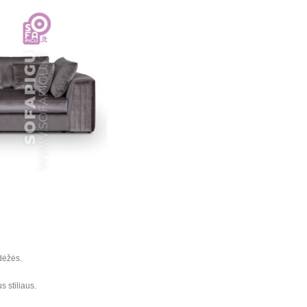
dėžės.
 stiliaus.