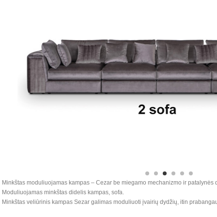
Minkštas moduliuojamas kampas – Cezar be miegamo mechanizmo ir patalynės 
Moduliuojamas minkštas didelis kampas, sofa.
Minkštas veliūrinis kampas Sezar galimas moduliuoti įvairių dydžių, itin prabangaus