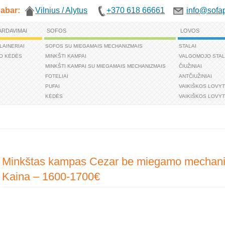
abar:
Vilnius / Alytus
+370 618 66661
info@sofap
ARDAVIMAI
SOFOS
LOVOS
LAINERIAI
SOFOS SU MIEGAMAIS MECHANIZMAIS
STALAI
O KĖDĖS
MINKŠTI KAMPAI
VALGOMOJO STAL
MINKŠTI KAMPAI SU MIEGAMAIS MECHANIZMAIS
ČIUŽINIAI
FOTELIAI
ANTČIUŽINIAI
PUFAI
VAIKIŠKOS LOVY
KĖDĖS
VAIKIŠKOS LOVYT
Minkštas kampas Cezar be miegamo mechaniz
Kaina – 1600-1700€