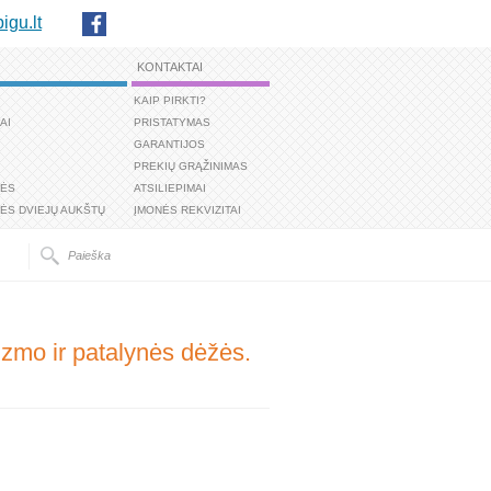
igu.lt
KONTAKTAI
KAIP PIRKTI?
AI
PRISTATYMAS
GARANTIJOS
PREKIŲ GRĄŽINIMAS
TĖS
ATSILIEPIMAI
ĖS DVIEJŲ AUKŠTŲ
ĮMONĖS REKVIZITAI
mo ir patalynės dėžės.