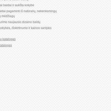
niai baldai ir aukšta kokybė
ldai pagaminti iš natūralių, nekenksmingų
ių medžiagų
turime naujausio dizaino baldų
okybės, išskirtinumo ir kainos santykis
ių katalogas
katalogas