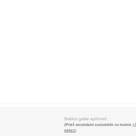
Baldus galite apžiūrėti:
(Prieš atvykdami susisiekite su mumis
+
66661
)