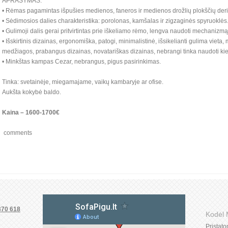
APRAŠYMAS:
• Rėmas pagamintas išpušies medienos, faneros ir medienos drožlių plokščių deri
• Sėdimosios dalies charakteristika: porolonas, kamšalas ir zigzaginės spyruoklės
• Gulimoji dalis gerai pritvirtintas prie iškeliamo rėmo, lengva naudoti mechanizmą
• Išskirtinis dizainas, ergonomiška, patogi, minimalistinė, išsikelianti gulima vieta, 
medžiagos, prabangus dizainas, novatariškas dizainas, nebrangi tinka naudoti ki
• Minkštas kampas Cezar, nebrangus, pigus pasirinkimas.
Tinka: svetainėje, miegamajame, vaikų kambaryje ar ofise.
Aukšta kokybė baldo.
Kaina – 1600-1700€
comments
370 618
Kodėl
Pristat