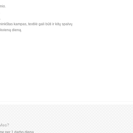
nio.
.
.
minkštas kampas, textilė gali būti ir kitų spalvų
ekvieną dieną.
 Mes?
ome per 1 darbo dieną