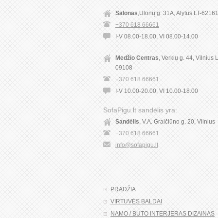
Salonas
,Ulonų g. 31A, Alytus LT-6216
+370 618 66661
I-V 08.00-18.00, VI 08.00-14.00
Medžio Centras
, Verkių g. 44, Vilnius 
09108
+370 618 66661
I-V 10.00-20.00, VI 10.00-18.00
SofaPigu.lt sandėlis yra:
Sandėlis
, V.A. Graičiūno g. 20, Vilnius
+370 618 66661
info@sofapigu.lt
PRADŽIA
VIRTUVĖS BALDAI
NAMO / BUTO INTERJERAS DIZAINAS