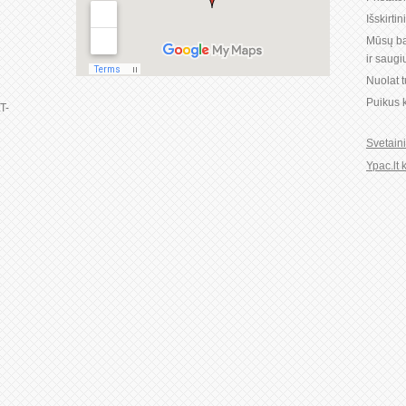
Išskirti
1
Mūsų ba
ir saug
Nuolat 
Puikus k
LT-
Svetain
Ypac.lt 