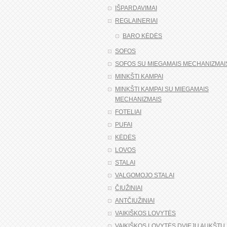
IŠPARDAVIMAI
REGLAINERIAI
BARO KĖDĖS
SOFOS
SOFOS SU MIEGAMAIS MECHANIZMAI
MINKŠTI KAMPAI
MINKŠTI KAMPAI SU MIEGAMAIS
MECHANIZMAIS
FOTELIAI
PUFAI
KĖDĖS
LOVOS
STALAI
VALGOMOJO STALAI
ČIUŽINIAI
ANTČIUŽINIAI
VAIKIŠKOS LOVYTĖS
VAIKIŠKOS LOVYTĖS DVIEJŲ AUKŠTŲ