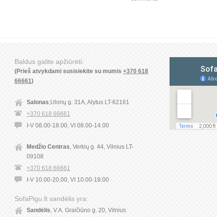
Baldus galite apžiūrėti:
(Prieš atvykdami susisiekite su mumis
+370 618
66661
)
Salonas
,Ulonų g. 31A, Alytus LT-62161
+370 618 66661
I-V 08.00-18.00, VI 08.00-14.00
Medžio Centras
, Verkių g. 44, Vilnius LT-
09108
+370 618 66661
I-V 10.00-20.00, VI 10.00-18.00
SofaPigu.lt sandėlis yra:
Sandėlis
, V.A. Graičiūno g. 20, Vilnius