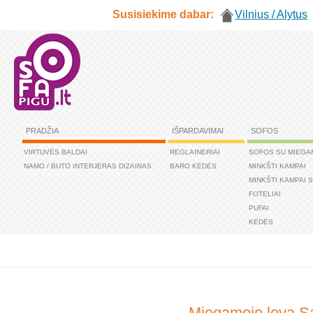
Susisiekime dabar:
Vilnius / Alytus
PRADŽIA
IŠPARDAVIMAI
SOFOS
VIRTUVĖS BALDAI
REGLAINERIAI
SOFOS SU MIEGA
NAMO / BUTO INTERJERAS DIZAINAS
BARO KĖDĖS
MINKŠTI KAMPAI
MINKŠTI KAMPAI 
FOTELIAI
PUFAI
KĖDĖS
Miegamojo lova S