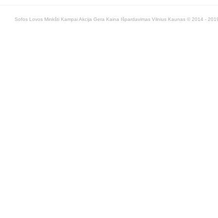
Sofos Lovos Minkšti Kampai Akcija Gera Kaina Išpardavimas Vilnius Kaunas © 2014 - 2019