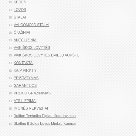
KĖDĖS
LOVOS
STALAI
VALGOMOJO STALAI
ČIUŽINIAI
ANTČIUŽINIAI
VAIKIŠKOS LOVYTĖS
VAIKIŠKOS LOVYTĖS DVIEJŲ AUKŠTŲ
KONTAKTAI
KAIP PIRKTI?
PRISTATYMAS
GARANTIJOS
PREKIŲ GRĄŽINIMAS
ATSILIEPIMAI
ĮMONĖS REKVIZITAI
Buitinė Technika Pigiau Išpardavimas
Skelbiu lt Sofos Lovos Minkšti Kampai