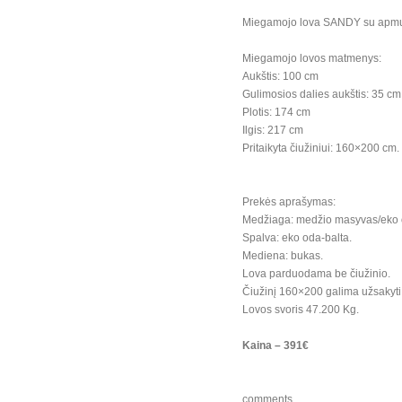
Miegamojo lova SANDY su apmuša
Miegamojo lovos matmenys:
Aukštis: 100 cm
Gulimosios dalies aukštis: 35 cm
Plotis: 174 cm
Ilgis: 217 cm
Pritaikyta čiužiniui: 160×200 cm.
Prekės aprašymas:
Medžiaga: medžio masyvas/eko 
Spalva: eko oda-balta.
Mediena: bukas.
Lova parduodama be čiužinio.
Čiužinį 160×200 galima užsakyti 
Lovos svoris 47.200 Kg.
Kaina – 391€
comments