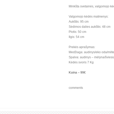
Minkšta svetainės, valgomojo k
Valgomojo kėdės matmenys:
Aukštis: 95 cm
Sėdimos dalies aukštis: 48 cm
Plotis: 50 cm
Ilgis: 54 cm
Prekės aprašymas:
Medžiaga: audinys/eko oda/milte
Spalva: audinys – mėlyna/šviesiai
Kėdės svoris 7 Kg
Kaina – 99€
comments