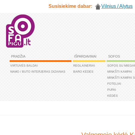
Susisiekime dabar:
Vilnius / Alytus
PRADŽIA
IŠPARDAVIMAI
SOFOS
VIRTUVĖS BALDAI
REGLAINERIAI
SOFOS SU MIEGA
NAMO / BUTO INTERJERAS DIZAINAS
BARO KĖDĖS
MINKŠTI KAMPAI
MINKŠTI KAMPAI 
FOTELIAI
PUFAI
KĖDĖS
Valgomojo kėdė K44