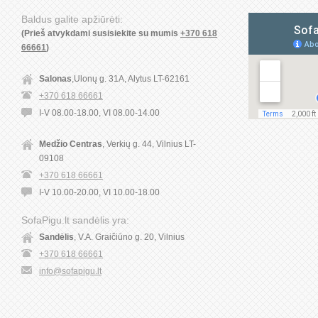
Baldus galite apžiūrėti:
(Prieš atvykdami susisiekite su mumis
+370 618
66661
)
Salonas
,Ulonų g. 31A, Alytus LT-62161
+370 618 66661
I-V 08.00-18.00, VI 08.00-14.00
Medžio Centras
, Verkių g. 44, Vilnius LT-
09108
+370 618 66661
I-V 10.00-20.00, VI 10.00-18.00
SofaPigu.lt sandėlis yra:
Sandėlis
, V.A. Graičiūno g. 20, Vilnius
+370 618 66661
info@sofapigu.lt