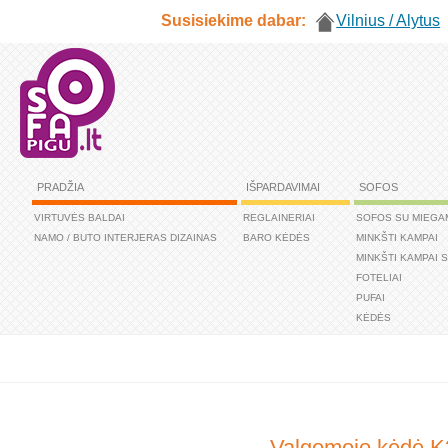
Susisiekime dabar:
Vilnius / Alytus
PRADŽIA
IŠPARDAVIMAI
SOFOS
VIRTUVĖS BALDAI
REGLAINERIAI
SOFOS SU MIEGA
NAMO / BUTO INTERJERAS DIZAINAS
BARO KĖDĖS
MINKŠTI KAMPAI
MINKŠTI KAMPAI 
FOTELIAI
PUFAI
KĖDĖS
Valgomojo kėdė K3