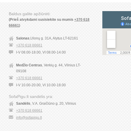
Baldus galite apžiūrėti:
(Prieš atvykdami susisiekite su mumis
+370 618
66661
)
Salonas
,Ulonų g. 31A, Alytus LT-62161
+370 618 66661
I-V 08.00-18.00, VI 08.00-14.00
Medžio Centras
, Verkių g. 44, Vilnius LT-
09108
+370 618 66661
I-V 10.00-20.00, VI 10.00-18.00
SofaPigu.lt sandėlis yra:
Sandėlis
, V.A. Graičiūno g. 20, Vilnius
+370 618 66661
info@sofapigu.lt