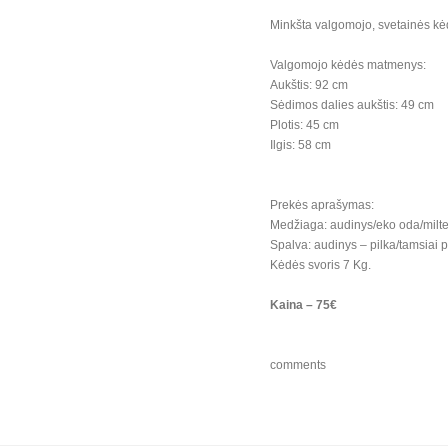
Minkšta valgomojo, svetainės k
Valgomojo kėdės matmenys:
Aukštis: 92 cm
Sėdimos dalies aukštis: 49 cm
Plotis: 45 cm
Ilgis: 58 cm
Prekės aprašymas:
Medžiaga: audinys/eko oda/milte
Spalva: audinys – pilka/tamsiai p
Kėdės svoris 7 Kg.
Kaina – 75€
comments