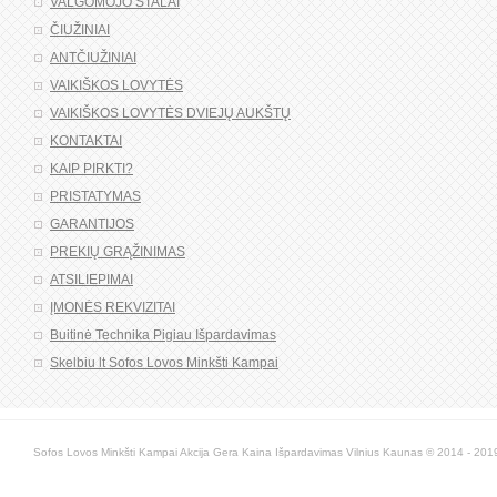
VALGOMOJO STALAI
ČIUŽINIAI
ANTČIUŽINIAI
VAIKIŠKOS LOVYTĖS
VAIKIŠKOS LOVYTĖS DVIEJŲ AUKŠTŲ
KONTAKTAI
KAIP PIRKTI?
PRISTATYMAS
GARANTIJOS
PREKIŲ GRĄŽINIMAS
ATSILIEPIMAI
ĮMONĖS REKVIZITAI
Buitinė Technika Pigiau Išpardavimas
Skelbiu lt Sofos Lovos Minkšti Kampai
Sofos Lovos Minkšti Kampai Akcija Gera Kaina Išpardavimas Vilnius Kaunas © 2014 - 2019