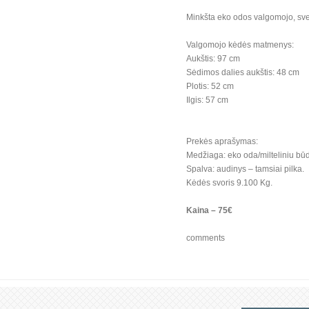
Minkšta eko odos valgomojo, sv
Valgomojo kėdės matmenys:
Aukštis: 97 cm
Sėdimos dalies aukštis: 48 cm
Plotis: 52 cm
Ilgis: 57 cm
Prekės aprašymas:
Medžiaga: eko oda/milteliniu bū
Spalva: audinys – tamsiai pilka.
Kėdės svoris 9.100 Kg.
Kaina – 75€
comments