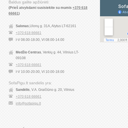
Baldus galite apžiūrėti:
(Prieš atvykdami susisiekite su mumis
+370 618
66661
)
Salonas
,Ulonų g. 31A, Alytus LT-62161
+370 618 66661
I-V 08.00-18.00, VI 08.00-14.00
Medžio Centras
, Verkių g. 44, Vilnius LT-
09108
+370 618 66661
I-V 10.00-20.00, VI 10.00-18.00
SofaPigu.lt sandėlis yra:
Sandėlis
, V.A. Graičiūno g. 20, Vilnius
+370 618 66661
info@sofapigu.lt