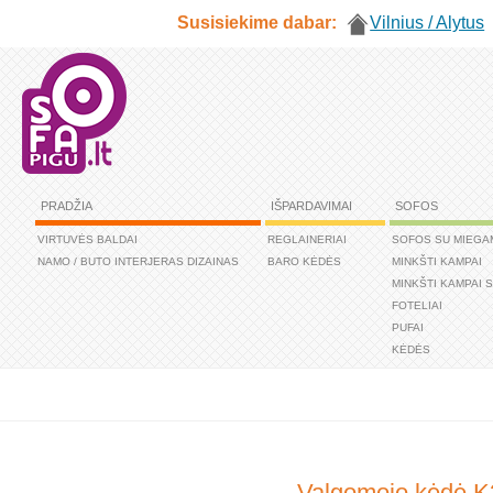
Susisiekime dabar:
Vilnius / Alytus
PRADŽIA
IŠPARDAVIMAI
SOFOS
VIRTUVĖS BALDAI
REGLAINERIAI
SOFOS SU MIEGA
NAMO / BUTO INTERJERAS DIZAINAS
BARO KĖDĖS
MINKŠTI KAMPAI
MINKŠTI KAMPAI 
FOTELIAI
PUFAI
KĖDĖS
Valgomojo kėdė K3