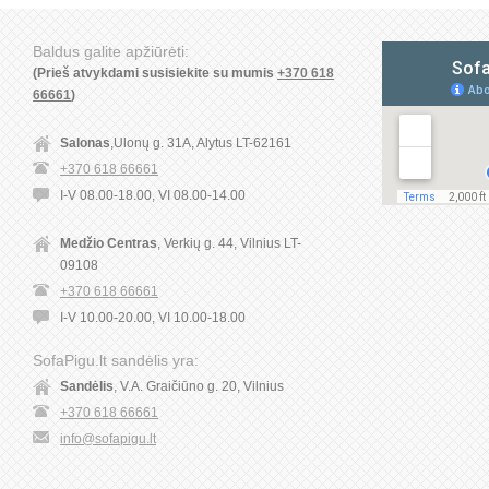
Baldus galite apžiūrėti:
(Prieš atvykdami susisiekite su mumis
+370 618
66661
)
Salonas
,Ulonų g. 31A, Alytus LT-62161
+370 618 66661
I-V 08.00-18.00, VI 08.00-14.00
Medžio Centras
, Verkių g. 44, Vilnius LT-
09108
+370 618 66661
I-V 10.00-20.00, VI 10.00-18.00
SofaPigu.lt sandėlis yra:
Sandėlis
, V.A. Graičiūno g. 20, Vilnius
+370 618 66661
info@sofapigu.lt