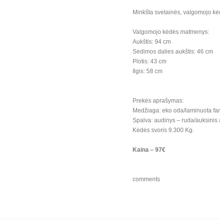
Minkšta svetainės, valgomojo k
Valgomojo kėdės matmenys:
Aukštis: 94 cm
Sėdimos dalies aukštis: 46 cm
Plotis: 43 cm
Ilgis: 58 cm
Prekės aprašymas:
Medžiaga: eko oda/laminuota fan
Spalva: audinys – ruda/auksinis 
Kėdės svoris 9.300 Kg.
Kaina – 97€
comments