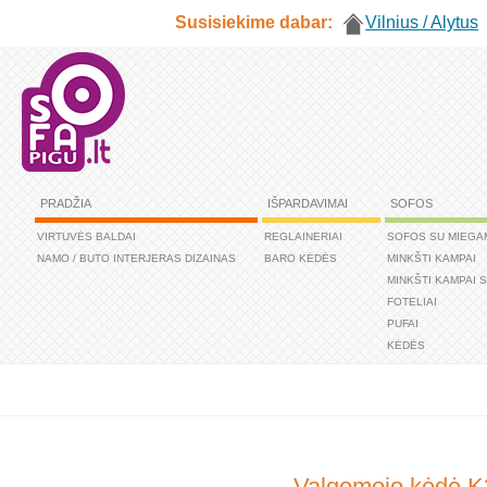
Susisiekime dabar:
Vilnius / Alytus
PRADŽIA
IŠPARDAVIMAI
SOFOS
VIRTUVĖS BALDAI
REGLAINERIAI
SOFOS SU MIEGA
NAMO / BUTO INTERJERAS DIZAINAS
BARO KĖDĖS
MINKŠTI KAMPAI
MINKŠTI KAMPAI 
FOTELIAI
PUFAI
KĖDĖS
Valgomojo kėdė K2