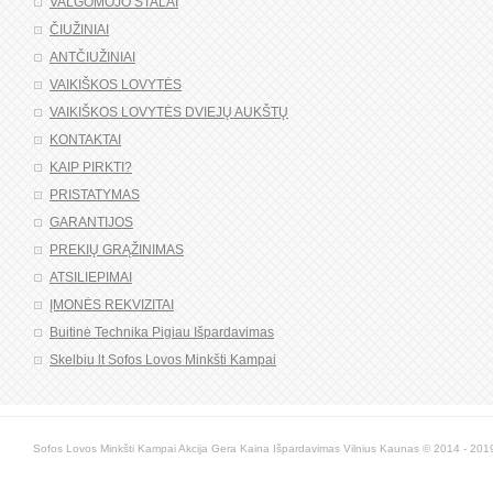
VALGOMOJO STALAI
ČIUŽINIAI
ANTČIUŽINIAI
VAIKIŠKOS LOVYTĖS
VAIKIŠKOS LOVYTĖS DVIEJŲ AUKŠTŲ
KONTAKTAI
KAIP PIRKTI?
PRISTATYMAS
GARANTIJOS
PREKIŲ GRĄŽINIMAS
ATSILIEPIMAI
ĮMONĖS REKVIZITAI
Buitinė Technika Pigiau Išpardavimas
Skelbiu lt Sofos Lovos Minkšti Kampai
Sofos Lovos Minkšti Kampai Akcija Gera Kaina Išpardavimas Vilnius Kaunas © 2014 - 2019