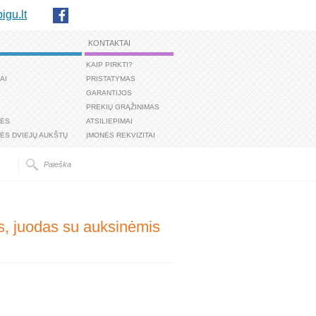
igu.lt
KONTAKTAI
KAIP PIRKTI?
AI
PRISTATYMAS
GARANTIJOS
PREKIŲ GRĄŽINIMAS
TĖS
ATSILIEPIMAI
ĖS DVIEJŲ AUKŠTŲ
ĮMONĖS REKVIZITAI
ias, juodas su auksinėmis