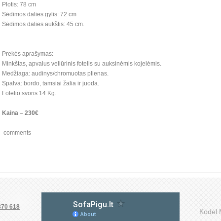
Plotis: 78 cm
Sėdimos dalies gylis: 72 cm
Sėdimos dalies aukštis: 45 cm.
Prekės aprašymas:
Minkštas, apvalus veliūrinis fotelis su auksinėmis kojelėmis.
Medžiaga: audinys/chromuotas plienas.
Spalva: bordo, tamsiai žalia ir juoda.
Fotelio svoris 14 Kg.
Kaina – 230€
comments
370 618
Kodėl