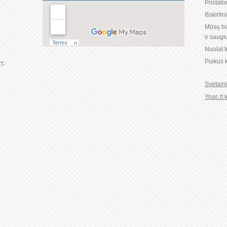
Pristat
Išskirti
1
Mūsų ba
ir saug
Nuolat 
Puikus k
LT-
Svetain
Ypac.lt 