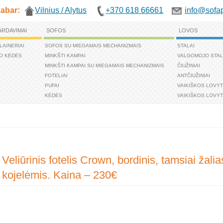
abar:
Vilnius / Alytus
+370 618 66661
info@sofap
ARDAVIMAI
SOFOS
LOVOS
LAINERIAI
SOFOS SU MIEGAMAIS MECHANIZMAIS
STALAI
O KĖDĖS
MINKŠTI KAMPAI
VALGOMOJO STAL
MINKŠTI KAMPAI SU MIEGAMAIS MECHANIZMAIS
ČIUŽINIAI
FOTELIAI
ANTČIUŽINIAI
PUFAI
VAIKIŠKOS LOVY
KĖDĖS
VAIKIŠKOS LOVYT
Veliūrinis fotelis Crown, bordinis, tamsiai žal
kojelėmis. Kaina – 230€