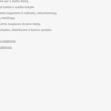
ome per 1 darbo dieną
niai baldai ir aukšta kokybė
ldai pagaminti iš natūralių, nekenksmingų
ių medžiagų
turime naujausio dizaino baldų
okybės, išskirtinumo ir kainos santykis
ių katalogas
katalogas