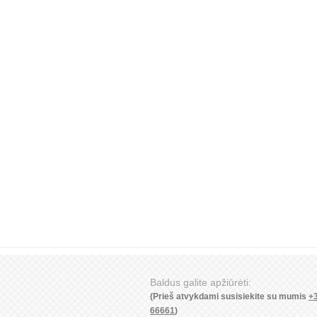
Baldus galite apžiūrėti:
(Prieš atvykdami susisiekite su mumis
+
66661
)