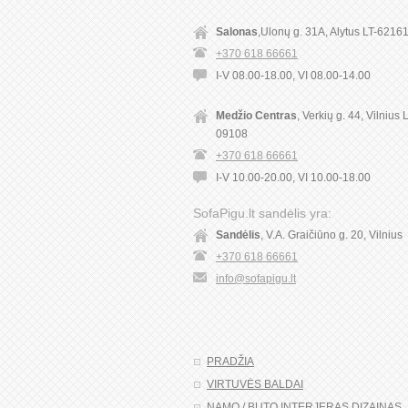
Salonas
,Ulonų g. 31A, Alytus LT-6216
+370 618 66661
I-V 08.00-18.00, VI 08.00-14.00
Medžio Centras
, Verkių g. 44, Vilnius 
09108
+370 618 66661
I-V 10.00-20.00, VI 10.00-18.00
SofaPigu.lt sandėlis yra:
Sandėlis
, V.A. Graičiūno g. 20, Vilnius
+370 618 66661
info@sofapigu.lt
PRADŽIA
VIRTUVĖS BALDAI
NAMO / BUTO INTERJERAS DIZAINAS