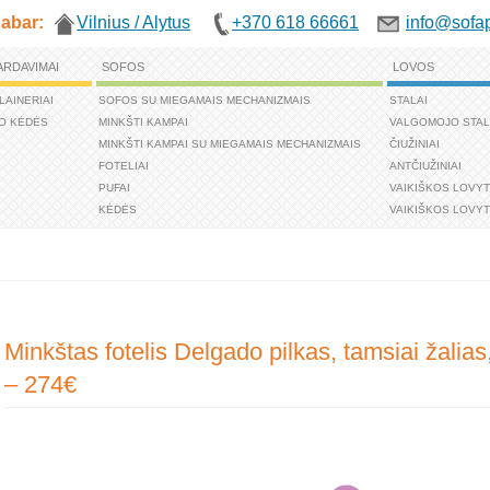
abar:
Vilnius / Alytus
+370 618 66661
info@sofap
ARDAVIMAI
SOFOS
LOVOS
LAINERIAI
SOFOS SU MIEGAMAIS MECHANIZMAIS
STALAI
O KĖDĖS
MINKŠTI KAMPAI
VALGOMOJO STAL
MINKŠTI KAMPAI SU MIEGAMAIS MECHANIZMAIS
ČIUŽINIAI
FOTELIAI
ANTČIUŽINIAI
PUFAI
VAIKIŠKOS LOVY
KĖDĖS
VAIKIŠKOS LOVYT
Minkštas fotelis Delgado pilkas, tamsiai žalias,
– 274€