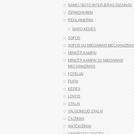
NAMO / BUTO INTERJERAS DIZAINAS
IŠPARDAVIMAI
REGLAINERIAI
BARO KĖDĖS
SOFOS
SOFOS SU MIEGAMAIS MECHANIZMAI
MINKŠTI KAMPAI
MINKŠTI KAMPAI SU MIEGAMAIS
MECHANIZMAIS
FOTELIAI
PUFAI
KĖDĖS
LOVOS
STALAI
VALGOMOJO STALAI
ČIUŽINIAI
ANTČIUŽINIAI
VAIKIŠKOS LOVYTĖS