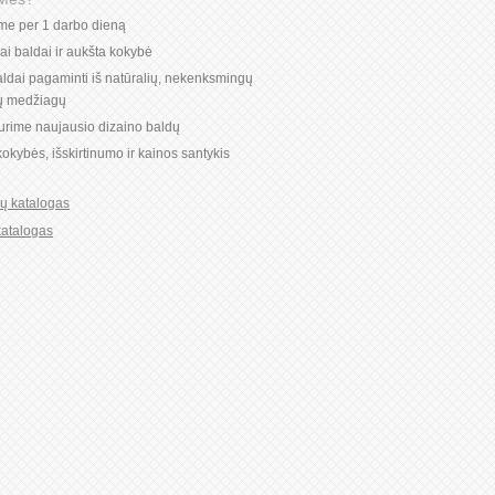
ome per 1 darbo dieną
niai baldai ir aukšta kokybė
ldai pagaminti iš natūralių, nekenksmingų
ių medžiagų
turime naujausio dizaino baldų
okybės, išskirtinumo ir kainos santykis
ių katalogas
katalogas