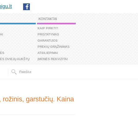
igu.lt
KONTAKTAI
KAIP PIRKTI?
AI
PRISTATYMAS
GARANTIJOS
PREKIŲ GRĄŽINIMAS
TĖS
ATSILIEPIMAI
ĖS DVIEJŲ AUKŠTŲ
ĮMONĖS REKVIZITAI
 rožinis, garstučių. Kaina