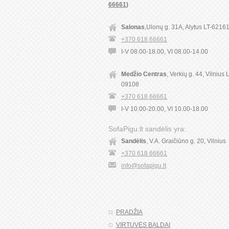
66661
)
Salonas
,Ulonų g. 31A, Alytus LT-6216
+370 618 66661
I-V 08.00-18.00, VI 08.00-14.00
Medžio Centras
, Verkių g. 44, Vilnius 
09108
+370 618 66661
I-V 10.00-20.00, VI 10.00-18.00
SofaPigu.lt sandėlis yra:
Sandėlis
, V.A. Graičiūno g. 20, Vilnius
+370 618 66661
info@sofapigu.lt
PRADŽIA
VIRTUVĖS BALDAI