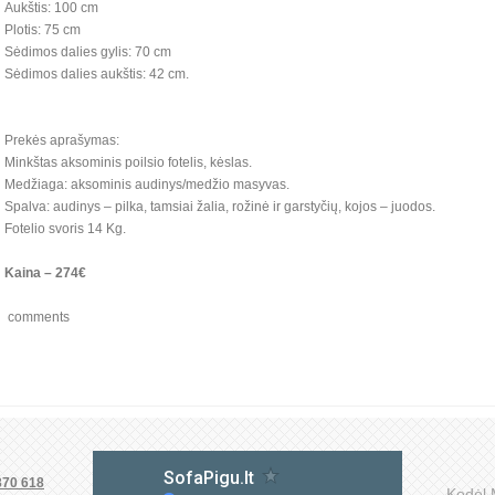
Aukštis: 100 cm
Plotis: 75 cm
Sėdimos dalies gylis: 70 cm
Sėdimos dalies aukštis: 42 cm.
Prekės aprašymas:
Minkštas aksominis poilsio fotelis, kėslas.
Medžiaga: aksominis audinys/medžio masyvas.
Spalva: audinys – pilka, tamsiai žalia, rožinė ir garstyčių, kojos – juodos.
Fotelio svoris 14 Kg.
Kaina – 274€
comments
370 618
Kodėl