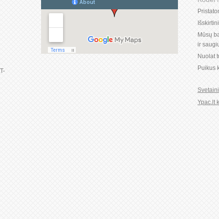
Pristat
Išskirti
1
Mūsų ba
ir saug
Nuolat 
Puikus k
LT-
Svetain
Ypac.lt 