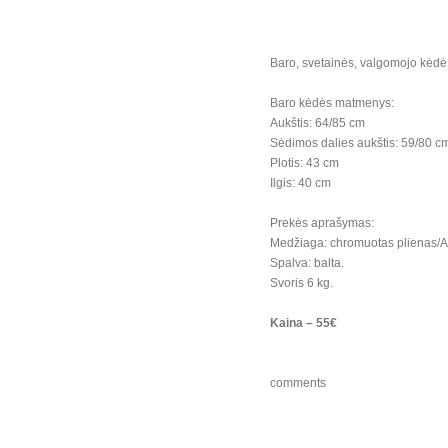
Baro, svetainės, valgomojo kėdė
Baro kėdės matmenys:
Aukštis: 64/85 cm
Sėdimos dalies aukštis: 59/80 c
Plotis: 43 cm
Ilgis: 40 cm
Prekės aprašymas:
Medžiaga: chromuotas plienas/AB
Spalva: balta.
Svoris 6 kg.
Kaina – 55€
comments