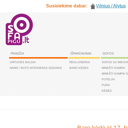
Susisiekime dabar:
Vilnius / Alytus
PRADŽIA
IŠPARDAVIMAI
SOFOS
VIRTUVĖS BALDAI
REGLAINERIAI
SOFOS SU MIEGA
NAMO / BUTO INTERJERAS DIZAINAS
BARO KĖDĖS
MINKŠTI KAMPAI
MINKŠTI KAMPAI 
FOTELIAI
PUFAI
KĖDĖS
Baro kėdė H 17, b