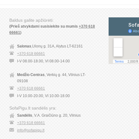
Baldus galite apžiūrėti:
(Prieš atvykdami susisiekite su mumis
+370 618
66661
)
Salonas
,Ulonų g. 31A, Alytus LT-62161
+370 618 66661
I-V 08.00-18.00, VI 08.00-14.00
Medžio Centras
, Verkių g. 44, Vilnius LT-
09108
+370 618 66661
I-V 10.00-20.00, VI 10.00-18.00
SofaPigu.lt sandėlis yra:
Sandėlis
, V.A. Graičiūno g. 20, Vilnius
+370 618 66661
info@sofapigu.lt