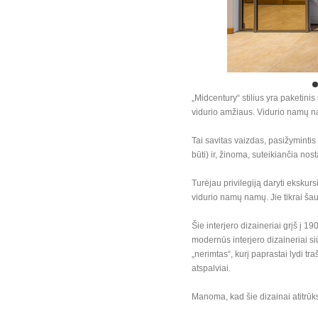
„Midcentury“ stilius yra paketinis s
vidurio amžiaus. Vidurio namų nama
Tai savitas vaizdas, pasižyminti
būti) ir, žinoma, suteikiančia n
Turėjau privilegiją daryti ekskur
vidurio namų namų. Jie tikrai ša
Šie interjero dizaineriai grįš į 1
modernūs interjero dizaineriai si
„nerimtas“, kurį paprastai lydi tr
atspalviai.
Manoma, kad šie dizainai atitrūks