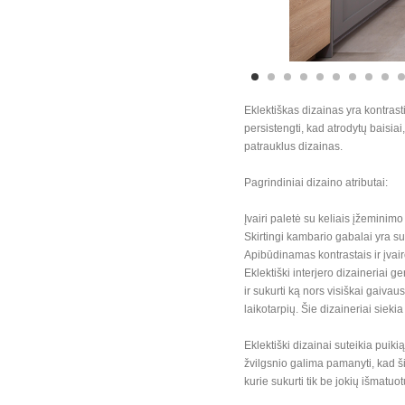
Eklektiškas dizainas yra kontras
persistengti, kad atrodytų baisiai,
patrauklus dizainas.
Pagrindiniai dizaino atributai:
Įvairi paletė su keliais įžeminimo 
Skirtingi kambario gabalai yra su
Apibūdinamas kontrastais ir įvai
Eklektiški interjero dizaineriai g
ir sukurti ką nors visiškai gaivaus 
laikotarpių. Šie dizaineriai siekia
Eklektiški dizainai suteikia puiki
žvilgsnio galima pamanyti, kad šie 
kurie sukurti tik be jokių išmatuot