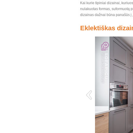
Kai kurie tipiniai dizainai, kuri
nulakuotas formas, suformuotą pla
dizainas dažnai būna panašūs į „
Eklektiškas dizain