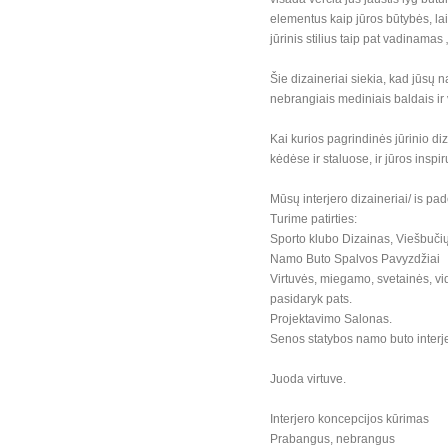
elementus kaip jūros būtybės, lai
jūrinis stilius taip pat vadinamas
Šie dizaineriai siekia, kad jūsų 
nebrangiais mediniais baldais i
Kai kurios pagrindinės jūrinio 
kėdėse ir staluose, ir jūros inspir
Mūsų interjero dizaineriai/ is pa
Turime patirties:
Sporto klubo Dizainas, Viešbučių
Namo Buto Spalvos Pavyzdžiai
Virtuvės, miegamo, svetainės, vid
pasidaryk pats.
Projektavimo Salonas.
Senos statybos namo buto interje
Juoda virtuve.
Interjero koncepcijos kūrimas
Prabangus, nebrangus