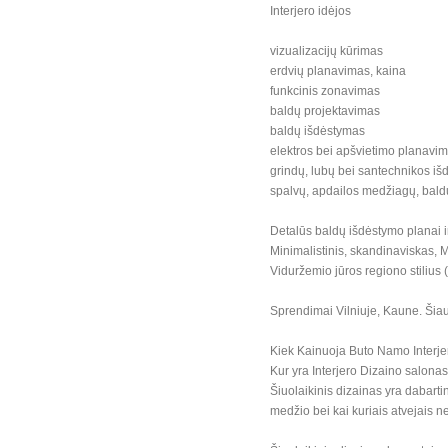
Interjero idėjos
vizualizacijų kūrimas
erdvių planavimas, kaina
funkcinis zonavimas
baldų projektavimas
baldų išdėstymas
elektros bei apšvietimo planavi
grindų, lubų bei santechnikos i
spalvų, apdailos medžiagų, baldų
Detalūs baldų išdėstymo planai i
Minimalistinis, skandinaviskas, 
Viduržemio jūros regiono stiliu
Sprendimai Vilniuje, Kaune. Šiau
Kiek Kainuoja Buto Namo Interj
Kur yra Interjero Dizaino salona
Šiuolaikinis dizainas yra dabartini
medžio bei kai kuriais atvejais n