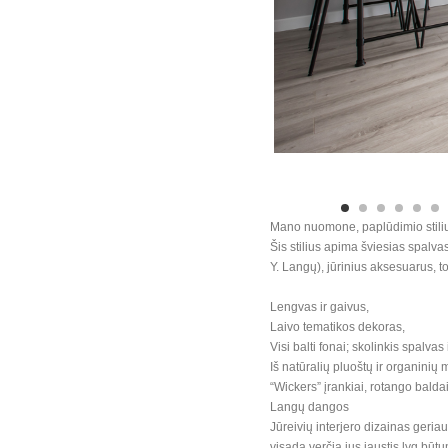
Mano nuomone, paplūdimio stilius 
Šis stilius apima šviesias spalvas
Y. Langų), jūrinius aksesuarus, tok
Lengvas ir gaivus,
Laivo tematikos dekoras,
Visi balti fonai; skolinkis spalvas
Iš natūralių pluoštų ir organini
“Wickers” įrankiai, rotango balda
Langų dangos
Jūreivių interjero dizainas geriau
visada verčia jus jaustis lyg būt