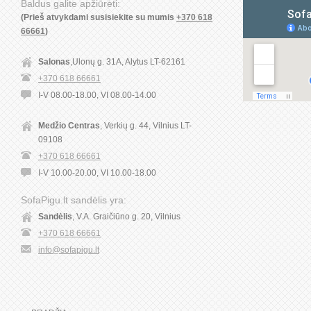
Baldus galite apžiūrėti:
(Prieš atvykdami susisiekite su mumis
+370 618
66661
)
Salonas
,Ulonų g. 31A, Alytus LT-62161
+370 618 66661
I-V 08.00-18.00, VI 08.00-14.00
Medžio Centras
, Verkių g. 44, Vilnius LT-
09108
+370 618 66661
I-V 10.00-20.00, VI 10.00-18.00
SofaPigu.lt sandėlis yra:
Sandėlis
, V.A. Graičiūno g. 20, Vilnius
+370 618 66661
info@sofapigu.lt