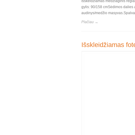
Išskeidžiamas medžiaginis regla
gylis: 90/158 cmSėdimos dalies a
audinys/medžio masyvas.Spalva: 
Plačiau →
Išskleidžiamas fote