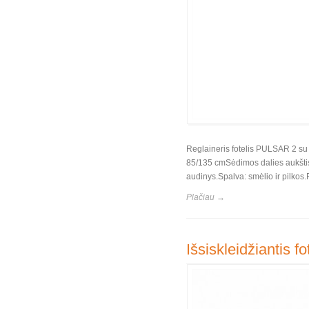
Reglaineris fotelis PULSAR 2 su
85/135 cmSėdimos dalies aukštis
audinys.Spalva: smėlio ir pilkos
Plačiau →
Išsiskleidžiantis f