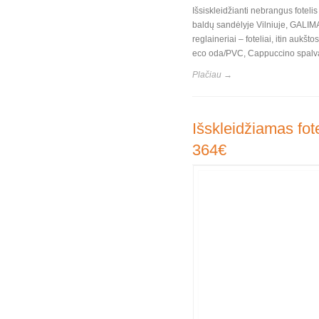
Išsiskleidžianti nebrangus fote
baldų sandėlyje Vilniuje, GALIMA
reglaineriai – foteliai, itin auk
eco oda/PVC, Cappuccino spalva
Plačiau →
Išskleidžiamas fot
364€