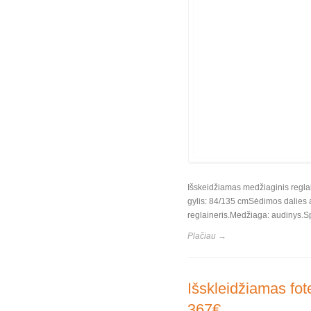
Išskeidžiamas medžiaginis regla
gylis: 84/135 cmSėdimos dalies 
reglaineris.Medžiaga: audinys.Sp
Plačiau →
Išskleidžiamas fote
367€