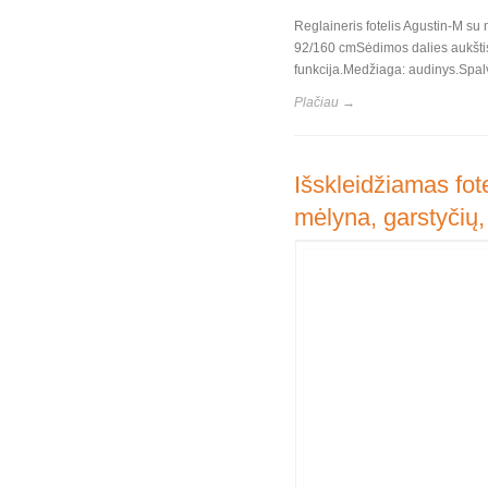
Reglaineris fotelis Agustin-M su
92/160 cmSėdimos dalies aukštis
funkcija.Medžiaga: audinys.Spalv
Plačiau →
Išskleidžiamas fote
mėlyna, garstyčių,