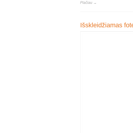
Plačiau →
Išskleidžiamas fot