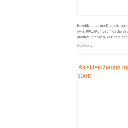
Išskeidžiamas medžiaginis regla
gylis: 80/139 cmSėdimos dalies a
audinys.Spalva: pilka.Reglaineri
Plačiau →
Išsiskleidžiantis 
336€