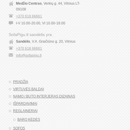
Medžio Centras
, Verkių g. 44, Vilnius LT-
09108
+370 618 66661
I-V 10.00-20.00, VI 10.00-18.00
SofaPigu.lt sandėlis yra:
Sandėlis
, V.A. Graičiūno g. 20, Vilnius
+370 618 66661
info@sofapigu.lt
PRADŽIA
VIRTUVĖS BALDAI
NAMO / BUTO INTERJERAS DIZAINAS
IŠPARDAVIMAI
REGLAINERIAI
BARO KĖDĖS
SOFOS