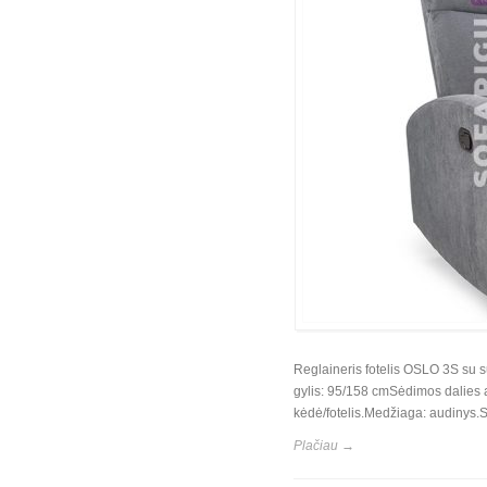
Reglaineris fotelis OSLO 3S su 
gylis: 95/158 cmSėdimos dalies a
kėdė/fotelis.Medžiaga: audinys.S
Plačiau →