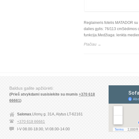
Reglaineris fotelis MATADOR su 
dalies gylis: 76/113 cmSėdimos d
funkcija.Medžiaga: lenkta medie
Plačiau →
Baldus galite apžiūrėti:
(Prieš atvykdami susisiekite su mumis
+370 618
66661
)
Salonas
,Ulonų g. 31A, Alytus LT-62161
+370 618 66661
I-V 08.00-18.00, VI 08.00-14.00