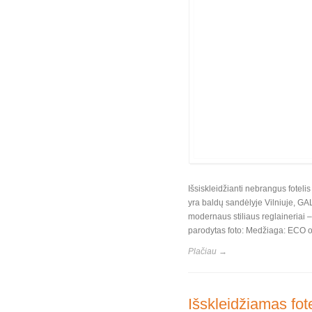
Išsiskleidžianti nebrangus fot
yra baldų sandėlyje Vilniuje, G
modernaus stiliaus reglaineriai –
parodytas foto: Medžiaga: ECO od
Plačiau →
Išskleidžiamas fot