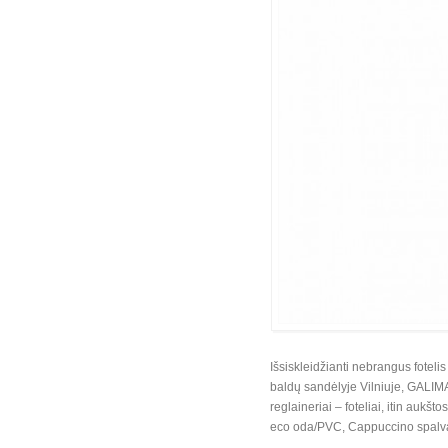
Išsiskleidžianti nebrangus fote
baldų sandėlyje Vilniuje, GALIMA
reglaineriai – foteliai, itin auk
eco oda/PVC, Cappuccino spalva