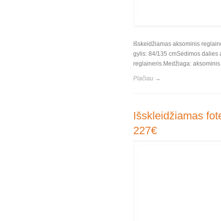
Išskeidžiamas aksominis reglaine
gylis: 84/135 cmSėdimos dalies 
reglaineris.Medžiaga: aksominis 
Plačiau →
Išskleidžiamas fote
227€